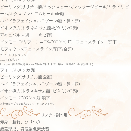
ピーリング
(サリチル酸/ミックスピール/マッサージピール/ミラノリ ピ
ール/ルクスプレミアムピール)全顔
ハイドラフェイシャル Tゾーン(額・鼻・顎)
イオン導入(トラ ネキサム酸+ビタミンC 頬)
アキュパルス(鼻 or ニキビ跡)
インモードVリフト(miniFX+FORMA) 頬・フェイスライン・顎下
モフィウス8(フェイスライン/顎下/全顔)
ユアセレクトプラン
33,000
円(税込)
/月
以下から 2個 の施術を毎月1回医師が選択します。毎回、医師のVISIA肌診断付き。
フォト/ルメッカ 頬
ピーリング(サリチル酸 全顔)
ハイドラフェイシャル Tゾーン(額・鼻・顎)
イオン導入(トラネキサム酸+ ビタミンC 頬)
インモードFORMA 頬+顎下
※新治療がプランに加わることもございます。
リスク・副作用
赤み、腫れ、ひりつき
瘡蓋形成、炎症後色素沈着