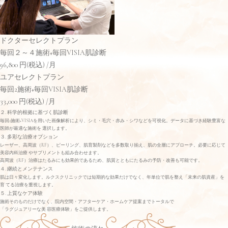
ドクターセレクトプラン
毎回２～４施術+毎回VISIA肌診断
96,800
円(税込)
/月
ユアセレクトプラン
毎回2施術+毎回VISIA肌診断
33,000
円(税込)
/月
２. 科学的根拠に基づく肌診断
毎回2施術+VISIAを用いた画像解析により、シミ・毛穴・赤み・シワなどを可視化。データに基づき経験豊富な
医師が最適な施術を 選択します。
３. 多彩な治療オプション
レーザー、高周波（RF）、ピーリング、肌育製剤などを多数取り揃え、肌の全層にアプローチ。必要に応じて
美容内科治療 やサプリメントも組み合わせます。
高周波（RF）治療はたるみにも効果的であるため、肌質とともにたるみの予防・改善も可能です。
４. 継続とメンテナンス
肌は日々変化します。ルクスクリニックでは短期的な効果だけでなく、年単位で肌を整え「未来の肌資産」を
育 てる治療を重視します。
５. 上質なケア体験
施術そのものだけでなく、院内空間・アフターケア・ホームケア提案までトータルで
「ラグジュアリーな美 容医療体験」をご提供します。