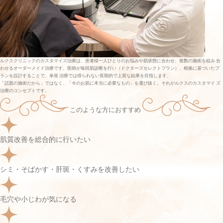
ルクスクリニックのカスタマイズ治療は、患者様一人ひとりのお悩みや肌状態に合わせ、複数の施術を組み 合
わせるオーダーメイド治療です。医師が毎回肌診断を行い（ドクターズセレクトプラン）、根拠に基づいたプ
ランを設計することで、単発 治療では得られない長期的で上質な結果を目指します。
「話題の施術だから」ではなく、「今のお肌に本当に必要なもの」を選び抜く。それがルクスのカスタマイ ズ
治療のコンセプトです。
このような方におすすめ
肌質改善を総合的に行いたい
シミ・そばかす・肝斑・くすみを改善したい
毛穴や小じわが気になる