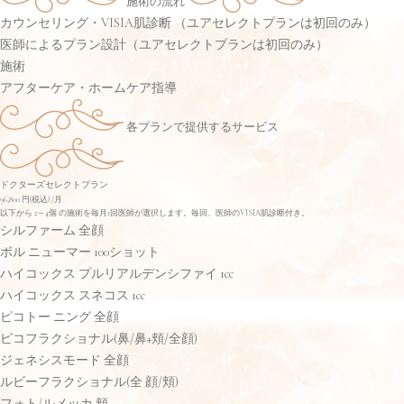
施術の流れ
カウンセリング・VISIA肌診断 （ユアセレクトプランは初回のみ）
医師によるプラン設計（ユアセレクトプランは初回のみ）
施術
アフターケア・ホームケア指導
各プランで提供するサービス
ドクターズセレクトプラン
96,800
円(税込)
/月
以下から 2～4個 の施術を毎月1回医師が選択します。毎回、医師のVISIA肌診断付き。
シルファーム 全顔
ボル ニューマー 100ショット
ハイコックス プルリアルデンシファイ 1cc
ハイコックス スネコス 1cc
ピコトー ニング 全顔
ピコフラクショナル(鼻/鼻+頬/全顔)
ジェネシスモード 全顔
ルビーフラクショナル(全 顔/頬)
フォト/ルメッカ 頬