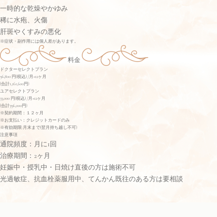
一時的な乾燥やかゆみ
稀に水疱、火傷
肝斑やくすみの悪化
※症状・副作用には個人差があります。
料金
ドクターセレクトプラン
96,800
円(税込)
/月×12ヶ月
(合計1,161,600円)
ユアセレクトプラン
33,000
円(税込)
/月×12ヶ月
(合計396,000円)
※契約期間：１２ヶ月
※お支払い：クレジットカードのみ
※有効期限:月末まで(翌月持ち越し不可)
注意事項
通院頻度：月に1回
治療期間：2ヶ月
妊娠中・授乳中・日焼け直後の方は施術不可
光過敏症、抗血栓薬服用中、てんかん既往のある方は要相談