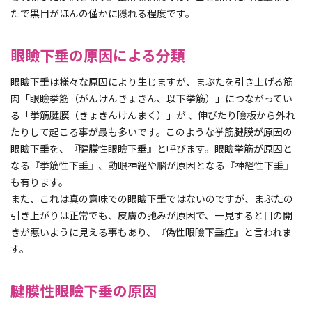
たで黒目がほんの僅かに隠れる程度です。
眼瞼下垂の原因による分類
眼瞼下垂は様々な原因により生じますが、まぶたを引き上げる筋
肉「眼瞼挙筋（がんけんきょきん、以下挙筋）」につながってい
る「挙筋腱膜（きょきんけんまく）」が 、伸びたり瞼板から外れ
たりして起こる事が最も多いです。このような挙筋腱膜が原因の
眼瞼下垂を、『腱膜性眼瞼下垂』と呼びます。眼瞼挙筋が原因と
なる『挙筋性下垂』、動眼神経や脳が原因となる『神経性下垂』
も有ります。
また、これは真の意味での眼瞼下垂ではないのですが、まぶたの
引き上がりは正常でも、皮膚の弛みが原因で、一見すると目の開
きが悪いように見える事もあり、『偽性眼瞼下垂症』と言われま
す。
腱膜性眼瞼下垂の原因