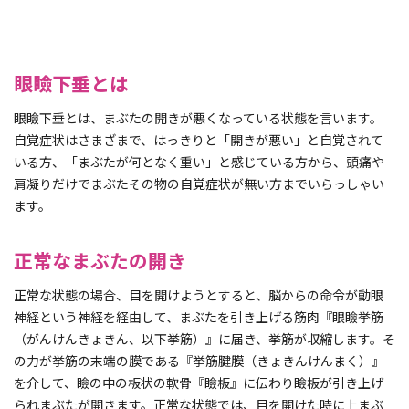
眼瞼下垂とは
眼瞼下垂とは、まぶたの開きが悪くなっている状態を言います。
自覚症状はさまざまで、はっきりと「開きが悪い」と自覚されて
いる方、「まぶたが何となく重い」と感じている方から、頭痛や
肩凝りだけでまぶたその物の自覚症状が無い方までいらっしゃい
ます。
正常なまぶたの開き
正常な状態の場合、目を開けようとすると、脳からの命令が動眼
神経という神経を経由して、まぶたを引き上げる筋肉『眼瞼挙筋
（がんけんきょきん、以下挙筋）』に届き、挙筋が収縮します。そ
の力が挙筋の末端の膜である『挙筋腱膜（きょきんけんまく）』
を介して、瞼の中の板状の軟骨『瞼板』に伝わり瞼板が引き上げ
られまぶたが開きます。正常な状態では、目を開けた時に上まぶ