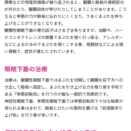
摩擦などの物理的損傷が繰り返されると 、腱膜と瞼板の接続部分
が外れたり、腱膜自体が伸びたりしてしまうことがあります。こう
なると挙筋の力が瞼板に伝わりにくくなり、うまくまぶたを持ち
上げることができなくなります。
腱膜性眼瞼下垂の悪化因子はさまざま有りますが、加齢や、ハー
ドコンタクトレンズの脱着でまぶたを強く引っ張る、アレルギー
などによるかゆみでまぶたを強くこする事、格闘技などによる強
い接触で、症状が進むとされています。
眼瞼下垂の治療
治療は、腱膜性眼瞼下垂ではまぶたを切開して腱膜を前下方へ引
き出して瞼板へ固定し、まぶたを引き上げる力を取り戻す手術で
ある『挙筋前転術』を行うのが最も一般的で効果的です。
神経性眼瞼下垂、挙筋性眼瞼下垂では挙筋前転術で十分な結果が
得られる事はまれで、瞼板とひたいの筋肉を繋げる『前頭筋吊り
上げ術』を行う事が多いです。